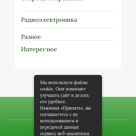
Радиоэлектроника
Разное
Интересное
Мы используем файлы
cookie. Они помогают
улучшать сайт и делать
его удобнее.
Нажимая «Принять», вы
соглашаетесь с их
использованием и
передачей данных
2019-2022 (c) dragomet.ru
сервису веб-аналитики.