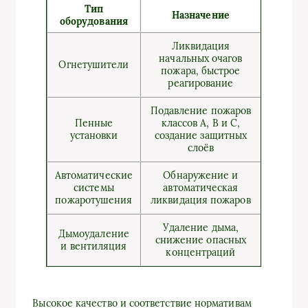
Тип
Назначение
оборудования
Ликвидация
начальных очагов
Огнетушители
пожара, быстрое
реагирование
Подавление пожаров
Пенные
классов А, В и С,
установки
создание защитных
слоёв
Автоматические
Обнаружение и
системы
автоматическая
пожаротушения
ликвидация пожаров
Удаление дыма,
Дымоудаление
снижение опасных
и вентиляция
концентраций
Высокое качество и соответствие нормативам