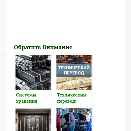
Обратите Внимание
Системы
Технический
хранения
перевод:
металлов: как
схемы,
правильно
документы и
обеспечить
оборудование
долговечность