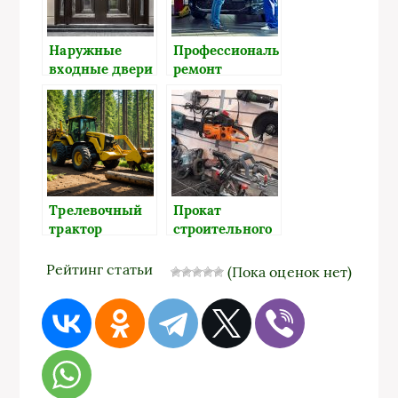
и сохранность
Наружные
Профессиональный
входные двери
ремонт
в Москве:
автомобиля
безопасность и
гарантирует
стиль по
безопасность
доступным
ценам
Трелевочный
Прокат
трактор
строительного
ТДТ-55: мощь и
инструмента и
эффективность
оборудования в
Рейтинг статьи
(Пока оценок нет)
для
Нижнем
лесозаготовок
Новгороде