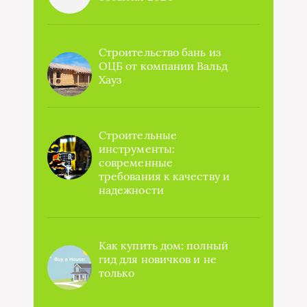
Строительство бань из
ОЦБ от компании Вальд
Хауз
Строительные
инструменты:
современные
требования к качеству и
надежности
Как купить дом: полный
гид для новичков и не
только