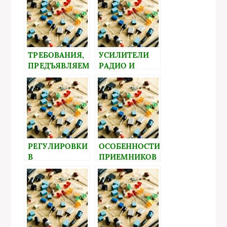
ТРЕБОВАНИЯ,
УСИЛИТЕЛИ
ПРЕДЪЯВЛЯЕМЫЕ
РАДИО И
К
ПРОМЕЖУТОЧНОЙ
ТРАНСФОРМАТОРАМ
ЧАСТОТЫ
НИЗКОЙ
ЧАСТОТЫ
РЕГУЛИРОВКИ
ОСОБЕННОСТИ
В
ПРИЕМНИКОВ
УСИЛИТЕЛЯХ
ЧАСТОТНО-
ЗВУКОВЫХ
МОДУЛИРОВАННЫХ
ЧАСТОТ
СИГНАЛОВ