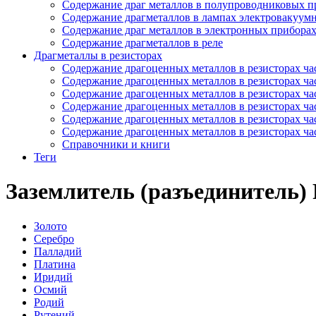
Содержание драг металлов в полупроводниковых п
Содержание драгметаллов в лампах электровакуум
Содержание драг металлов в электронных прибора
Содержание драгметаллов в реле
Драгметаллы в резисторах
Содержание драгоценных металлов в резисторах час
Содержание драгоценных металлов в резисторах час
Содержание драгоценных металлов в резисторах час
Содержание драгоценных металлов в резисторах час
Содержание драгоценных металлов в резисторах час
Содержание драгоценных металлов в резисторах час
Справочники и книги
Теги
Заземлитель (разъединитель)
Золото
Серебро
Палладий
Платина
Иридий
Осмий
Родий
Рутений