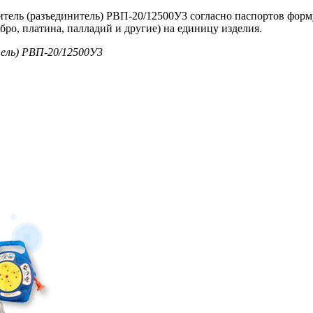
итель (разъединитель) РВП-20/12500У3 согласно паспортов фор
бро, платина, палладий и другие) на единицу изделия.
тель) РВП-20/12500У3