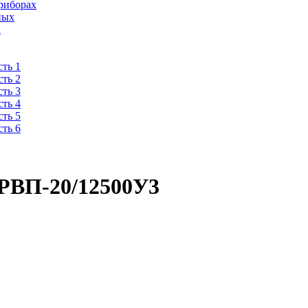
риборах
ных
х
ть 1
ть 2
ть 3
ть 4
ть 5
ть 6
 РВП-20/12500У3