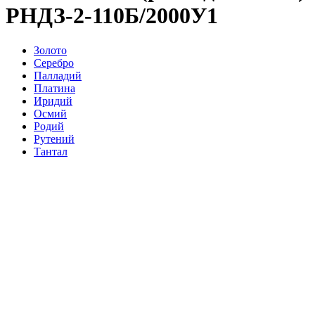
РНДЗ-2-110Б/2000У1
Золото
Серебро
Палладий
Платина
Иридий
Осмий
Родий
Рутений
Тантал