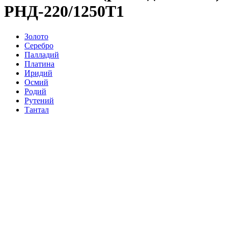
РНД-220/1250Т1
Золото
Серебро
Палладий
Платина
Иридий
Осмий
Родий
Рутений
Тантал