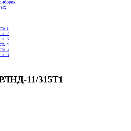
риборах
ных
х
ть 1
ть 2
ть 3
ть 4
ть 5
ть 6
 РЛНД-11/315Т1