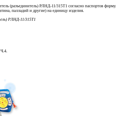
итель (разъединитель) РЛНД-11/315Т1 согласно паспортов форм
атина, палладий и другие) на единицу изделия.
ель) РЛНД-11/315Т1
Ч.4.