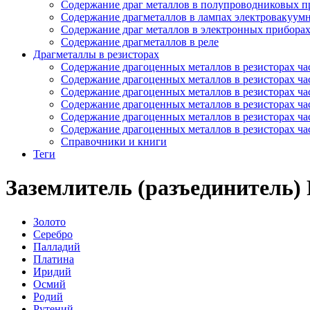
Содержание драг металлов в полупроводниковых п
Содержание драгметаллов в лампах электровакуум
Содержание драг металлов в электронных прибора
Содержание драгметаллов в реле
Драгметаллы в резисторах
Содержание драгоценных металлов в резисторах час
Содержание драгоценных металлов в резисторах час
Содержание драгоценных металлов в резисторах час
Содержание драгоценных металлов в резисторах час
Содержание драгоценных металлов в резисторах час
Содержание драгоценных металлов в резисторах час
Справочники и книги
Теги
Заземлитель (разъединитель)
Золото
Серебро
Палладий
Платина
Иридий
Осмий
Родий
Рутений