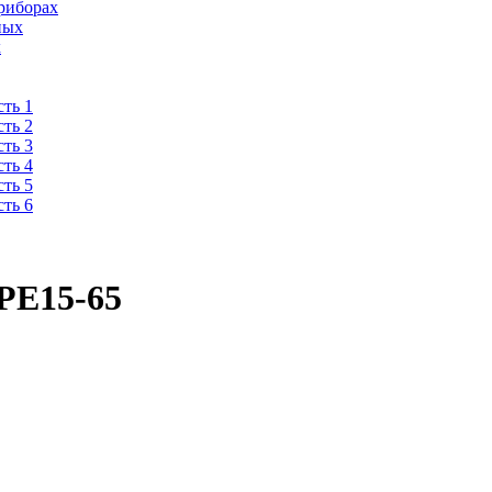
риборах
ных
х
ть 1
ть 2
ть 3
ть 4
ть 5
ть 6
 РЕ15-65