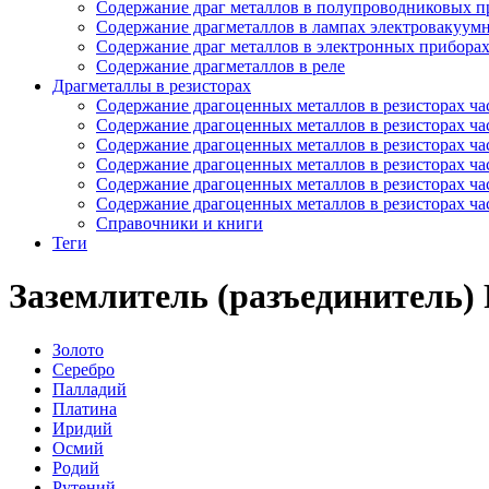
Содержание драг металлов в полупроводниковых п
Содержание драгметаллов в лампах электровакуум
Содержание драг металлов в электронных прибора
Содержание драгметаллов в реле
Драгметаллы в резисторах
Содержание драгоценных металлов в резисторах час
Содержание драгоценных металлов в резисторах час
Содержание драгоценных металлов в резисторах час
Содержание драгоценных металлов в резисторах час
Содержание драгоценных металлов в резисторах час
Содержание драгоценных металлов в резисторах час
Справочники и книги
Теги
Заземлитель (разъединитель)
Золото
Серебро
Палладий
Платина
Иридий
Осмий
Родий
Рутений