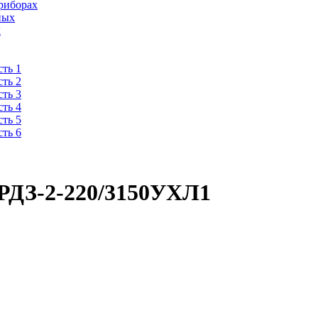
риборах
ных
х
ть 1
ть 2
ть 3
ть 4
ть 5
ть 6
 РДЗ-2-220/3150УХЛ1