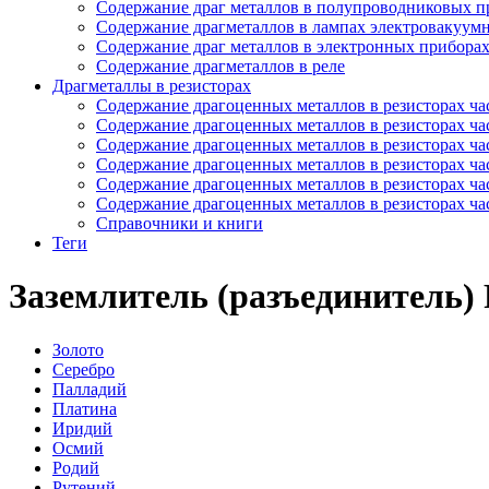
Содержание драг металлов в полупроводниковых п
Содержание драгметаллов в лампах электровакуум
Содержание драг металлов в электронных прибора
Содержание драгметаллов в реле
Драгметаллы в резисторах
Содержание драгоценных металлов в резисторах час
Содержание драгоценных металлов в резисторах час
Содержание драгоценных металлов в резисторах час
Содержание драгоценных металлов в резисторах час
Содержание драгоценных металлов в резисторах час
Содержание драгоценных металлов в резисторах час
Справочники и книги
Теги
Заземлитель (разъединитель)
Золото
Серебро
Палладий
Платина
Иридий
Осмий
Родий
Рутений