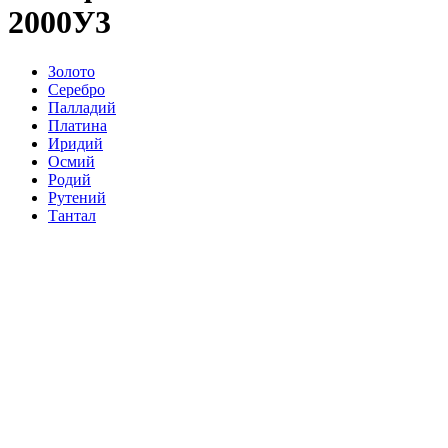
2000У3
Золото
Серебро
Палладий
Платина
Иридий
Осмий
Родий
Рутений
Тантал