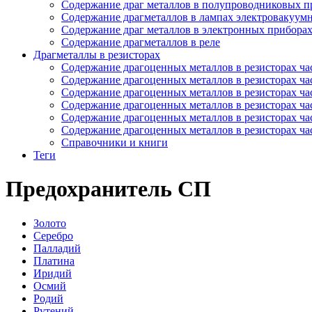
Содержание драг металлов в полупроводниковых п
Содержание драгметаллов в лампах электровакуум
Содержание драг металлов в электронных прибора
Содержание драгметаллов в реле
Драгметаллы в резисторах
Содержание драгоценных металлов в резисторах час
Содержание драгоценных металлов в резисторах час
Содержание драгоценных металлов в резисторах час
Содержание драгоценных металлов в резисторах час
Содержание драгоценных металлов в резисторах час
Содержание драгоценных металлов в резисторах час
Справочники и книги
Теги
Предохранитель СП
Золото
Серебро
Палладий
Платина
Иридий
Осмий
Родий
Рутений