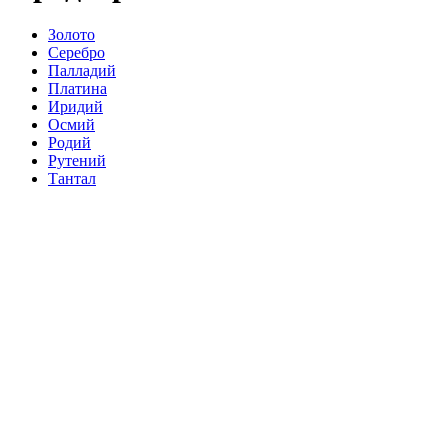
Золото
Серебро
Палладий
Платина
Иридий
Осмий
Родий
Рутений
Тантал