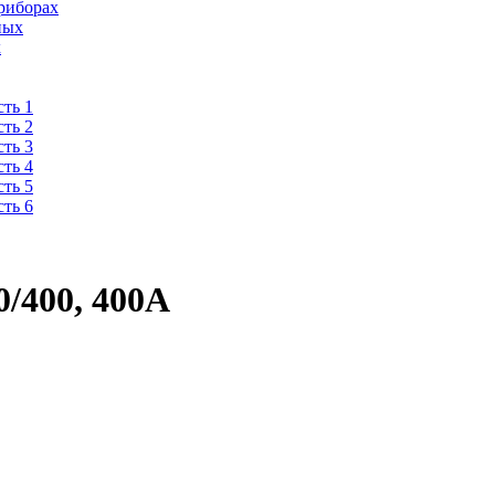
риборах
ных
х
ть 1
ть 2
ть 3
ть 4
ть 5
ть 6
/400, 400А