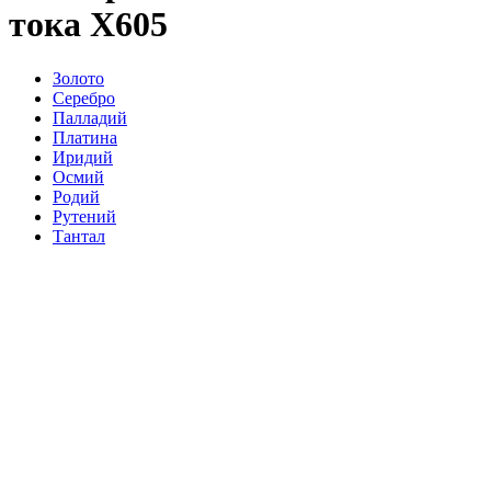
тока Х605
Золото
Серебро
Палладий
Платина
Иридий
Осмий
Родий
Рутений
Тантал