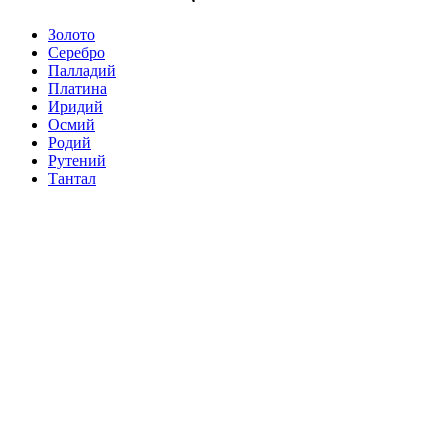
Золото
Серебро
Палладий
Платина
Иридий
Осмий
Родий
Рутений
Тантал