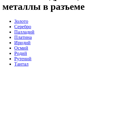
металлы в разъеме
Золото
Серебро
Палладий
Платина
Иридий
Осмий
Родий
Рутений
Тантал