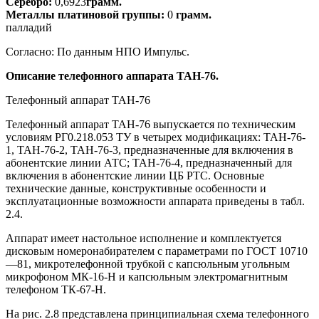
Серебро:
0,6923
грамм.
Металлы платиновой группы:
0
грамм.
палладий
Согласно: По данным НПО Импульс.
Описание телефонного аппарата ТАН-76.
Телефонный аппарат ТАН-76
Телефонный аппарат ТАН-76 выпускается по техническим
условиям РГ0.218.053 ТУ в четырех модификациях: ТАН-76-
1, ТАН-76-2, ТАН-76-3, предназначенные для включения в
абонентские линии АТС; ТАН-76-4, предназначенный для
включения в абонентские линии ЦБ РТС. Основные
технические данные, конструктивные особенности и
эксплуатационные возможности аппарата приведены в табл.
2.4.
Аппарат имеет настольное исполнение и комплектуется
дисковым номеронабирателем с параметрами по ГОСТ 10710
—81, микротелефонной трубкой с капсюльным угольным
микрофоном МК-16-Н и капсюльным электромагнитным
телефоном ТК-67-Н.
На рис. 2.8 представлена принципиальная схема телефонного