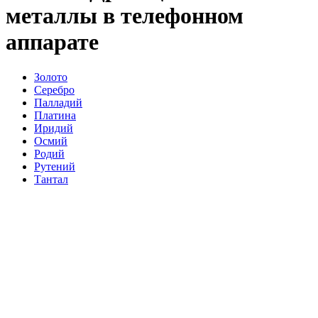
металлы в телефонном
аппарате
Золото
Серебро
Палладий
Платина
Иридий
Осмий
Родий
Рутений
Тантал