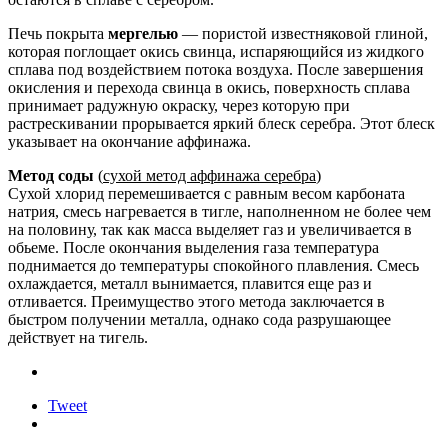
Печь покрыта
мергелью
— пористой известняковой глиной,
которая поглощает окись свинца, испаряющийся из жидкого
сплава под воздействием потока воздуха. После завершения
окисления и перехода свинца в окись, поверхность сплава
принимает радужную окраску, через которую при
растрескивании прорывается яркий блеск серебра. Этот блеск
указывает на окончание аффинажа.
Метод соды
(
сухой метод аффинажа серебра
)
Сухой хлорид перемешивается с равным весом карбоната
натрия, смесь нагревается в тигле, наполненном не более чем
на половину, так как масса выделяет газ и увеличивается в
обьеме. После окончания выделения газа температура
поднимается до температуры спокойного плавления. Смесь
охлаждается, металл вынимается, плавится еще раз и
отливается. Преимущество этого метода заключается в
быстром получении металла, однако сода разрушающее
действует на тигель.
Tweet