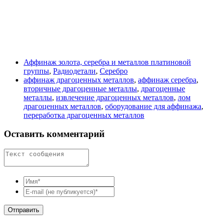
Аффинаж золота, серебра и металлов платиновой
группы
,
Радиодетали
,
Серебро
аффинаж драгоценных металлов
,
аффинаж серебра
,
вторичные драгоценные металлы
,
драгоценные
металлы
,
извлечение драгоценных металлов
,
лом
драгоценных металлов
,
оборудование для аффинажа
,
переработка драгоценных металлов
Оставить комментарий