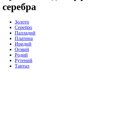
серебра
Золото
Серебро
Палладий
Платина
Иридий
Осмий
Родий
Рутений
Тантал