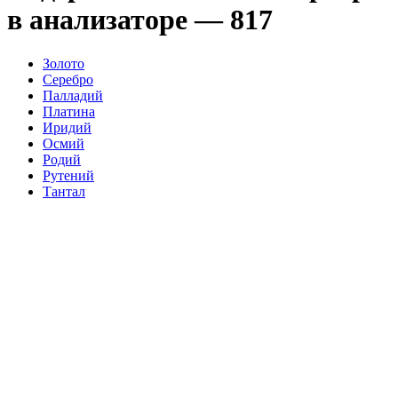
в анализаторе — 817
Золото
Серебро
Палладий
Платина
Иридий
Осмий
Родий
Рутений
Тантал