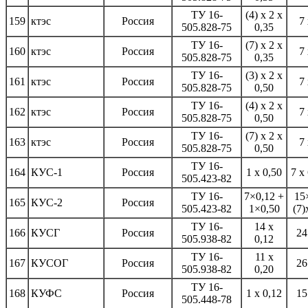
ТУ 16-
(4) x 2 x
159
ктэс
Россия
7 
505.828-75
0,35
ТУ 16-
(7) x 2 x
160
ктэс
Россия
7 
505.828-75
0,35
ТУ 16-
(3) x 2 x
161
ктэс
Россия
7 
505.828-75
0,50
ТУ 16-
(4) x 2 x
162
ктэс
Россия
7 
505.828-75
0,50
ТУ 16-
(7) x 2 x
163
ктэс
Россия
7 
505.828-75
0,50
ТУ 16-
164
КУС-1
Россия
1 x 0,50
7 x
505.423-82
ТУ 16-
7×0,12 +
15
165
КУС-2
Россия
505.423-82
1×0,50
(7)
ТУ 16-
14 x
166
КУСГ
Россия
24
505.938-82
0,12
ТУ 16-
11 x
167
КУСОГ
Россия
26
505.938-82
0,20
ТУ 16-
168
КУФС
Россия
1 x 0,12
15
505.448-78