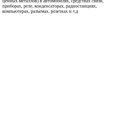
ценных металлов) в автомобилях, средствах связи,
приборах, реле, конденсаторах, радиостанциях,
компьютерах, разъемах, розетках и т.д