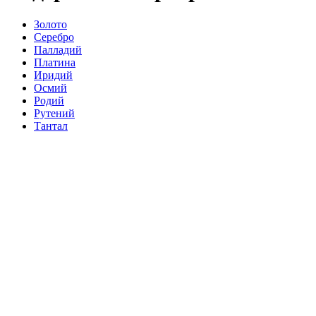
Золото
Серебро
Палладий
Платина
Иридий
Осмий
Родий
Рутений
Тантал