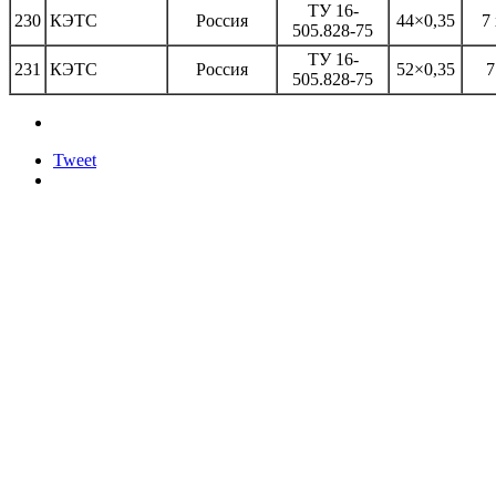
ТУ 16-
230
КЭТС
Россия
44×0,35
7 
505.828-75
ТУ 16-
231
КЭТС
Россия
52×0,35
7
505.828-75
Tweet