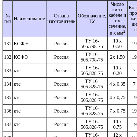
Число
Кол
жил в
про
кабеле и
№
Страна
Обозначение,
Наименование
жи
иx
п/п
изготовитель
ТУ
ди
сечение,
n
2
n x мм
ТУ 16-
10 x
131
КСФЭ
Россия
19
505.798-75
0,50
ТУ 16-
132
КСФЭ
Россия
2х 1,50
19
505.798-75
ТУ 16-
10 x
133
ктс
Россия
7 
505.828-75
0,20
ТУ 16-
134
ктс
Россия
4 x 0,35
7 
505.828-75
ТУ 16-
135
ктс
Россия
4 x 0,75
19
505.828-75
ТУ 16-
136
ктс
Россия
7 x 0,75
19
505.828-75
ТУ 16-
10 x
137
ктс
Россия
19
505.828-75
0,75
ТУ 16-
12 x