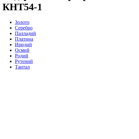
КНТ54-1
Золото
Серебро
Палладий
Платина
Иридий
Осмий
Родий
Рутений
Тантал