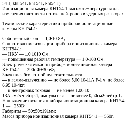
54 1, kht-541, kht 541, kht54 1)
Ионизационная камера КНТ54-1 высокотемпературная для
измерения плотности потока нейтронов в ядерных реакторах.
Технические характеристики приборов ионизационные
камеры КНТ54-1:
Собственный фон — 1,0∙10-8А;
Сопротивление изоляции прибора ионизационная камера
КНТ54-1:
— НКУ — 1,0∙1010 Ом;
— повышенная рабочая температура — 1,0∙108 Ом;
Электрическая емкость прибора ионизационная камера
КНТ54-1 — 290пФ±30пФ;
Значение абсолютной чувствительности:
— к гамма-излучению — не более 5,00∙10-11А∙Р-1∙ч, не более
6,95∙10-4кг;
— к нейтронам: токовая — не менее 1,00∙10-
13А∙см2∙с∙нейтр-1, импульсная — не менее 0,50см2∙нейтр-1;
Напряжение питания прибора ионизационная камера КНТ54-
1 — +250В;
Габариты — 50х50х191мм;
Масса прибора ионизационная камера КНТ54-1 — 550г.