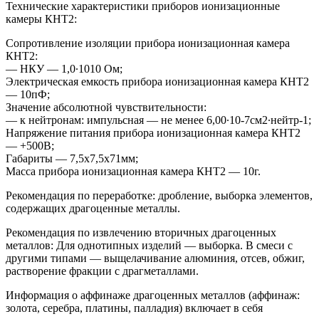
Технические характеристики приборов ионизационные
камеры КНТ2:
Сопротивление изоляции прибора ионизационная камера
КНТ2:
— НКУ — 1,0∙1010 Ом;
Электрическая емкость прибора ионизационная камера КНТ2
— 10пФ;
Значение абсолютной чувствительности:
— к нейтронам: импульсная — не менее 6,00∙10-7см2∙нейтр-1;
Напряжение питания прибора ионизационная камера КНТ2
— +500В;
Габариты — 7,5х7,5х71мм;
Масса прибора ионизационная камера КНТ2 — 10г.
Рекомендация по переработке: дробление, выборка элементов,
содержащих драгоценные металлы.
Рекомендация по извлечению вторичных драгоценных
металлов: Для однотипных изделий — выборка. В смеси с
другими типами — выщелачивание алюминия, отсев, обжиг,
растворение фракции с драгметаллами.
Информация о аффинаже драгоценных металлов (аффинаж:
золота, серебра, платины, палладия) включает в себя