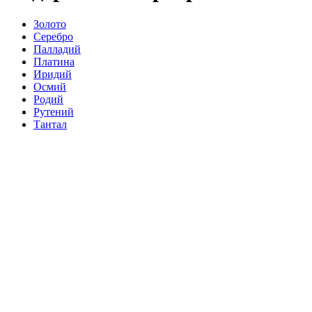
Золото
Серебро
Палладий
Платина
Иридий
Осмий
Родий
Рутений
Тантал