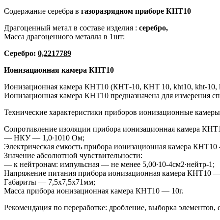
Содержание серебра в
газоразрядном приборе КНT10
Драгоценный метал в составе изделия :
серебро,
Масса драгоценного металла в 1шт:
Серебро:
0,2217789
Ионизационная камера
КНT10
Ионизационная камера КНТ10 (КНТ-10, КНТ 10, kht10, kht-10, 
Ионизационная камера КНТ10 предназначена для измерения сп
Технические характеристики приборов ионизационные камер
Сопротивление изоляции прибора ионизационная камера КНТ
— НКУ — 1,0∙1010 Ом;
Электрическая емкость прибора ионизационная камера КНТ10
Значение абсолютной чувствительности:
— к нейтронам: импульсная — не менее 5,00∙10-4см2∙нейтр-1;
Напряжение питания прибора ионизационная камера КНТ10 —
Габариты — 7,5х7,5х71мм;
Масса прибора ионизационная камера КНТ10 — 10г.
Рекомендация по переработке: дробление, выборка элементов,