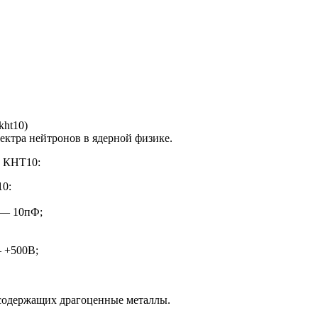
kht10)
ектра нейтронов в ядерной физике.
ы КНТ10:
10:
 — 10пФ;
 +500В;
 содержащих драгоценные металлы.