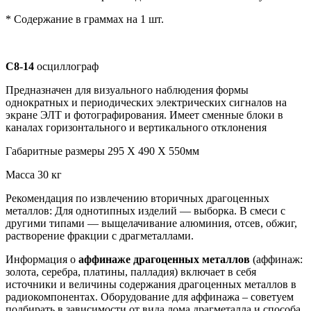
* Содержание в граммах на 1 шт.
С8-14
осциллограф
Предназначен для визуального наблюдения формы
однократных и периодических электрических сигналов на
экране ЭЛТ и фотографирования. Имеет сменные блоки в
каналах горизонтального и вертикального отклонения
Габаритные размеры 295 Х 490 Х 550мм
Масса 30 кг
Рекомендация по извлечению вторичных драгоценных
металлов: Для однотипных изделий — выборка. В смеси с
другими типами — выщелачивание алюминия, отсев, обжиг,
растворение фракции с драгметаллами.
Информация о
аффинаже драгоценных металлов
(аффинаж:
золота, серебра, платины, палладия) включает в себя
источники и величины содержания драгоценных металлов в
радиокомпонентах. Оборудование для аффинажа – советуем
подбирать в зависимости от вида лома драгметалла и способа