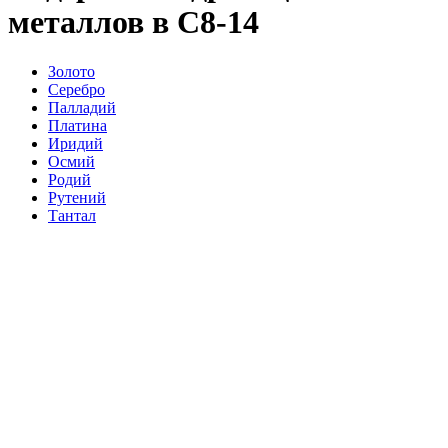
металлов в С8-14
Золото
Серебро
Палладий
Платина
Иридий
Осмий
Родий
Рутений
Тантал