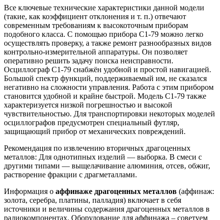
Все ключевые технические характеристики данной модели
(такие, как коэффициент отклонения и т. п.) отвечают
современным требованиям к высокоточным приборам
подобного класса. С помощью прибора С1-79 можно легко
осуществлять проверку, а также ремонт разнообразных видов
контрольно-измерительной аппаратуры. Он позволяет
оперативно решить задачу поиска неисправности.
Осциллограф С1-79 снабжён удобной и простой навигацией.
Большой спектр функций, поддерживаемый им, не сказался
негативно на сложности управления. Работа с этим прибором
становится удобной и крайне быстрой. Модель С1-79 также
характеризуется низкой погрешностью и высокой
чувствительностью. Для транспортировки некоторых моделей
осциллографов предусмотрен специальный футляр,
защищающий прибор от механических повреждений.
Рекомендация по извлечению вторичных драгоценных
металлов: Для однотипных изделий — выборка. В смеси с
другими типами — выщелачивание алюминия, отсев, обжиг,
растворение фракции с драгметаллами.
Информация о
аффинаже драгоценных металлов
(аффинаж:
золота, серебра, платины, палладия) включает в себя
источники и величины содержания драгоценных металлов в
радиокомпонентах. Оборудование для аффинажа – советуем