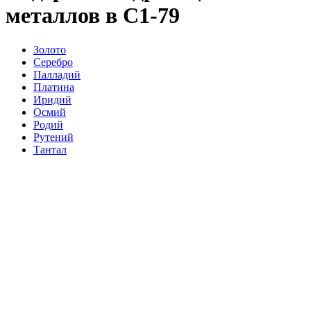
металлов в С1-79
Золото
Серебро
Палладий
Платина
Иридий
Осмий
Родий
Рутений
Тантал