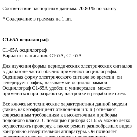
Соответствие паспортным данным: 70-80 % по золоту
* Содержание в граммах на 1 шт.
С1-65А
осциллограф
С1-65А осциллограф
Варианты написания: С165А, С1 65А
Для изучения формы периодических электрических сигналов
в диапазоне частот обычно применяют осциллографы.
Оценивая форму электрического сигнала во времени, он
генерирует график, называемый осциллограммой.
Осциллограф С1-65А удобен и универсален, может
применяться при разработке, настройке и разработке схем.
Все ключевые технические характеристики данной модели
(такие, как коэффициент отклонения и т. п.) отвечают
современным требованиям к высокоточным приборам
подобного класса. С помощью прибора С1-65А можно легко
осуществлять проверку, а также ремонт разнообразных видов
контрольно-измерительной аппаратуры. Он позволяет
оперативно решить задачу поиска неисправности.