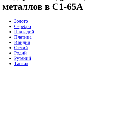
металлов в С1-65А
Золото
Серебро
Палладий
Платина
Иридий
Осмий
Родий
Рутений
Тантал