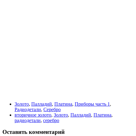
Золото
,
Палладий
,
Платина
,
Приборы часть 1
,
Радиодетали
,
Серебро
вторичное золото
,
Золото
,
Палладий
,
Платина
,
радиодетали
,
серебро
Оставить комментарий