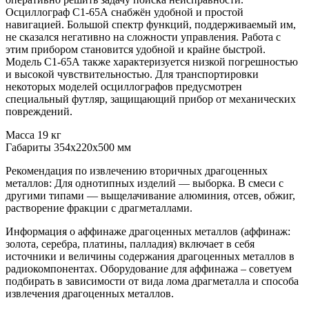
Осциллограф С1-65А снабжён удобной и простой
навигацией. Большой спектр функций, поддерживаемый им,
не сказался негативно на сложности управления. Работа с
этим прибором становится удобной и крайне быстрой.
Модель С1-65А также характеризуется низкой погрешностью
и высокой чувствительностью. Для транспортировки
некоторых моделей осциллографов предусмотрен
специальный футляр, защищающий прибор от механических
повреждений.
Масса 19 кг
Габариты 354х220х500 мм
Рекомендация по извлечению вторичных драгоценных
металлов: Для однотипных изделий — выборка. В смеси с
другими типами — выщелачивание алюминия, отсев, обжиг,
растворение фракции с драгметаллами.
Информация о аффинаже драгоценных металлов (аффинаж:
золота, серебра, платины, палладия) включает в себя
источники и величины содержания драгоценных металлов в
радиокомпонентах. Оборудование для аффинажа – советуем
подбирать в зависимости от вида лома драгметалла и способа
извлечения драгоценных металлов.