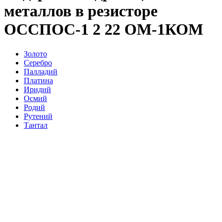
металлов в резисторе
ОССПОС-1 2 22 ОМ-1КОМ
Золото
Серебро
Палладий
Платина
Иридий
Осмий
Родий
Рутений
Тантал