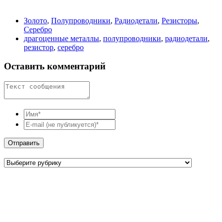
Золото
,
Полупроводники
,
Радиодетали
,
Резисторы
,
Серебро
драгоценные металлы
,
полупроводники
,
радиодетали
,
резистор
,
серебро
Оставить комментарий