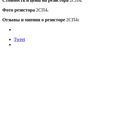
Стоимость и цены на резистора
2СП4
.
Фото резистора
2СП4
.
Отзывы и мнения о резисторе
2СП4
:
Tweet