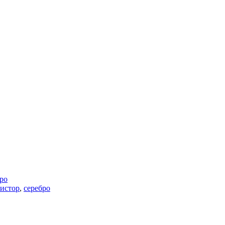
ро
зистор
,
серебро