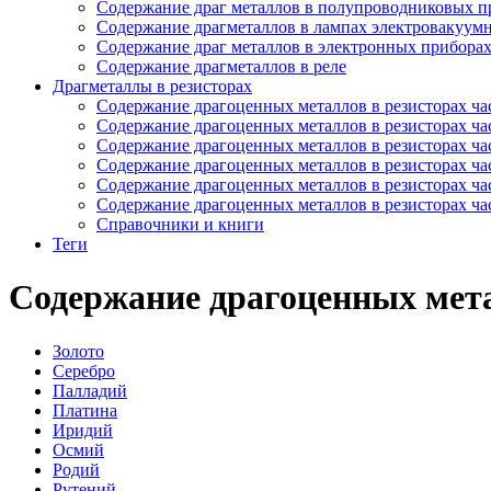
Содержание драг металлов в полупроводниковых п
Содержание драгметаллов в лампах электровакуум
Содержание драг металлов в электронных прибора
Содержание драгметаллов в реле
Драгметаллы в резисторах
Содержание драгоценных металлов в резисторах час
Содержание драгоценных металлов в резисторах час
Содержание драгоценных металлов в резисторах час
Содержание драгоценных металлов в резисторах час
Содержание драгоценных металлов в резисторах час
Содержание драгоценных металлов в резисторах час
Справочники и книги
Теги
Содержание драгоценных мета
Золото
Серебро
Палладий
Платина
Иридий
Осмий
Родий
Рутений