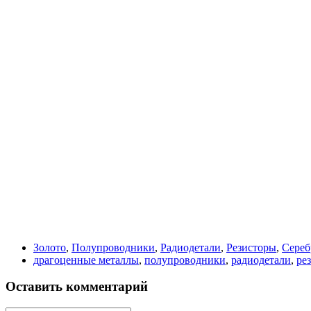
Золото
,
Полупроводники
,
Радиодетали
,
Резисторы
,
Сереб
драгоценные металлы
,
полупроводники
,
радиодетали
,
ре
Оставить комментарий