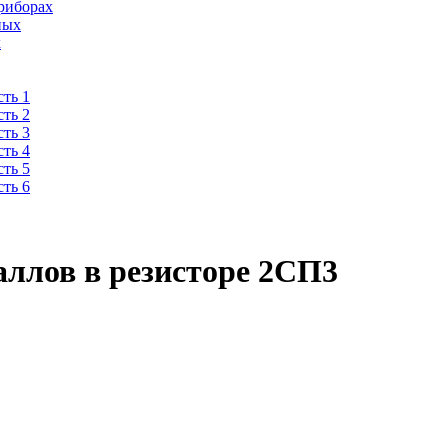
риборах
ных
х
ть 1
ть 2
ть 3
ть 4
ть 5
ть 6
ллов в резисторе 2СП3