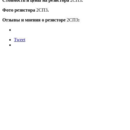
Стоимость и цены на резистора
2СП3
.
Фото резистора
2СП3
.
Отзывы и мнения о резисторе
2СП3
:
Tweet