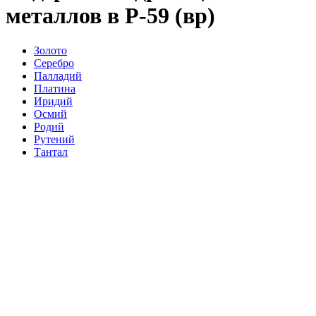
металлов в Р-59 (вр)
Золото
Серебро
Палладий
Платина
Иридий
Осмий
Родий
Рутений
Тантал