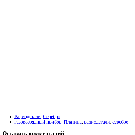
Радиодетали
,
Серебро
газорозрядный прибор
,
Платина
,
радиодетали
,
серебро
Оставить комментарий