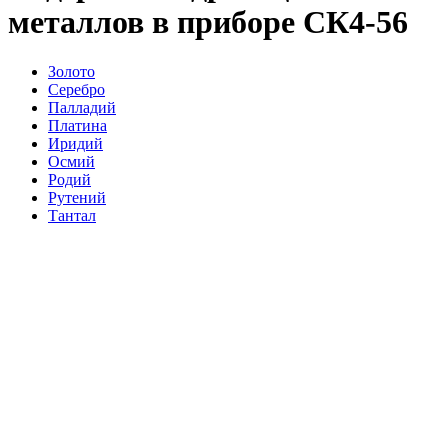
металлов в приборе СК4-56
Золото
Серебро
Палладий
Платина
Иридий
Осмий
Родий
Рутений
Тантал