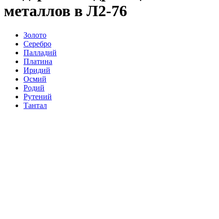
металлов в Л2-76
Золото
Серебро
Палладий
Платина
Иридий
Осмий
Родий
Рутений
Тантал