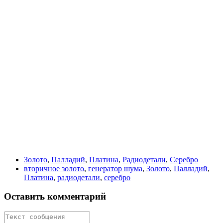
Золото
,
Палладий
,
Платина
,
Радиодетали
,
Серебро
вторичное золото
,
генератор шума
,
Золото
,
Палладий
,
Платина
,
радиодетали
,
серебро
Оставить комментарий