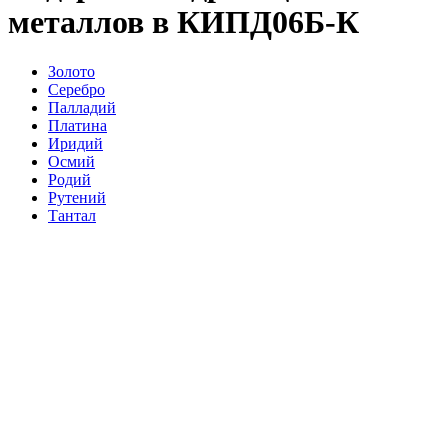
металлов в КИПД06Б-К
Золото
Серебро
Палладий
Платина
Иридий
Осмий
Родий
Рутений
Тантал