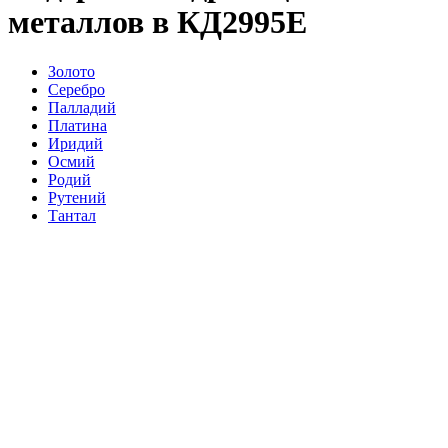
металлов в КД2995Е
Золото
Серебро
Палладий
Платина
Иридий
Осмий
Родий
Рутений
Тантал