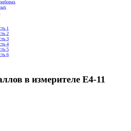
риборах
ных
х
ть 1
ть 2
ть 3
ть 4
ть 5
ть 6
ллов в измерителе Е4-11