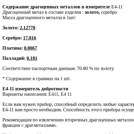
Содержание драгоценных металлов в измерителе
Е4-11
Драгоценный метал в составе изделия :
золото,
серебро
Масса драгоценного металла в 1шт:
Золото:
2.12778
Серебро:
17.816
Платина:
0.0067
Палладий:
0.181
Соответствие паспортным данным: 70-80 % по золоту
* Содержание в граммах на 1 шт.
Е4-11 измеритель добротности
Варианты написания: Е411, Е4 11
Если вам нужен прибор, способный определить любые характер
Е4-11 вам просто необходим. Способность этого прибора осуще
Рекомендация по извлечению вторичных драгоценных металлов
фракции с драгметаллами.