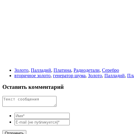
Золото
,
Палладий
,
Платина
,
Радиодетали
,
Серебро
вторичное золото
,
генератор шума
,
Золото
,
Палладий
,
Пл
Оставить комментарий