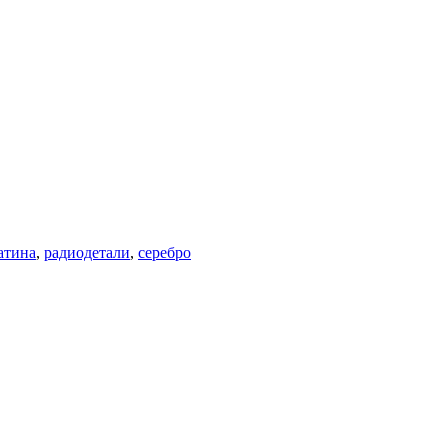
атина
,
радиодетали
,
серебро