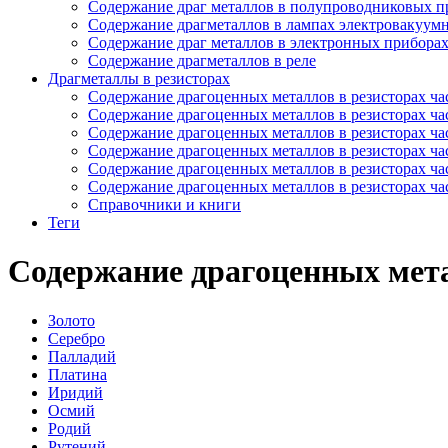
Содержание драг металлов в полупроводниковых п
Содержание драгметаллов в лампах электровакуум
Содержание драг металлов в электронных прибора
Содержание драгметаллов в реле
Драгметаллы в резисторах
Содержание драгоценных металлов в резисторах час
Содержание драгоценных металлов в резисторах час
Содержание драгоценных металлов в резисторах час
Содержание драгоценных металлов в резисторах час
Содержание драгоценных металлов в резисторах час
Содержание драгоценных металлов в резисторах час
Справочники и книги
Теги
Содержание драгоценных мета
Золото
Серебро
Палладий
Платина
Иридий
Осмий
Родий
Рутений