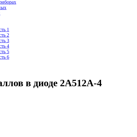
риборах
ных
х
ть 1
ть 2
ть 3
ть 4
ть 5
ть 6
ллов в диоде 2А512А-4