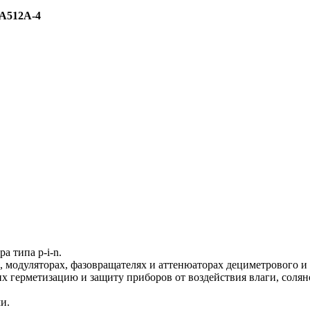
А512А-4
а типа p-i-n.
 модуляторах, фазовращателях и аттенюаторах дециметрового и
 герметизацию и защиту приборов от воздействия влаги, соляно
и.