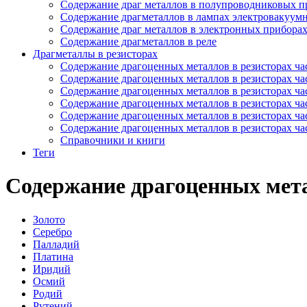
Содержание драг металлов в полупроводниковых п
Содержание драгметаллов в лампах электровакуум
Содержание драг металлов в электронных прибора
Содержание драгметаллов в реле
Драгметаллы в резисторах
Содержание драгоценных металлов в резисторах час
Содержание драгоценных металлов в резисторах час
Содержание драгоценных металлов в резисторах час
Содержание драгоценных металлов в резисторах час
Содержание драгоценных металлов в резисторах час
Содержание драгоценных металлов в резисторах час
Справочники и книги
Теги
Содержание драгоценных мета
Золото
Серебро
Палладий
Платина
Иридий
Осмий
Родий
Рутений