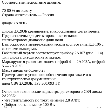
Соответствие паспортным данным:
70-80 % по золоту
Страна изготовитель — Россия
диоды
2А203Б
Диоды 2А203Б кремниевые, микросплавные, детекторные.
Предназначены для детектирования сигналов в
сантиметровом диапазоне длин волн.
Выпускаются в металлокерамическом корпусе типа КД-106 с
жесткими выводами.
Габаритный чертеж соответствует прибору 2А107 (рис. 1.14).
Тип диода приводится на этикетке.
Маркируются условным кодом: цифрой 4 — 2А203А, цифрой
5 — 2А203Б.
Масса диода не более 0,2 г.
Пример записи условного обозначения при заказе и в
конструкторской документации:
диод СВЧ 2А203Б, ТР3.360.093 ТУ.
Основные технические параметры детекторного СВЧ диода
2А203Б:
• Чувствительность по току: не менее 2,8 А/Вт;
• Добротность: не менее 100 Вт;