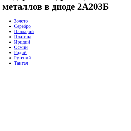
металлов в диоде 2А203Б
Золото
Серебро
Палладий
Платина
Иридий
Осмий
Родий
Рутений
Тантал