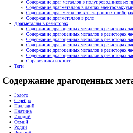
Содержание драг металлов в полупроводниковых п
Содержание драгметаллов в лампах электровакуум
Содержание драг металлов в электронных прибора
Содержание драгметаллов в реле
Драгметаллы в резисторах
Содержание драгоценных металлов в резисторах час
Содержание драгоценных металлов в резисторах час
Содержание драгоценных металлов в резисторах час
Содержание драгоценных металлов в резисторах час
Содержание драгоценных металлов в резисторах час
Содержание драгоценных металлов в резисторах час
Справочники и книги
Теги
Содержание драгоценных мета
Золото
Серебро
Палладий
Платина
Иридий
Осмий
Родий
Рутений