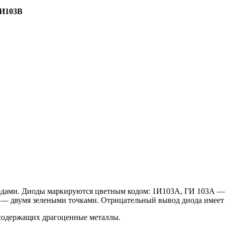
И103В
одами. Диоды маркируются цветным кодом: 1И103А, ГИ 103А —
 двумя зелеными точками. Отрицательный вывод диода имеет
 содержащих драгоценные металлы.