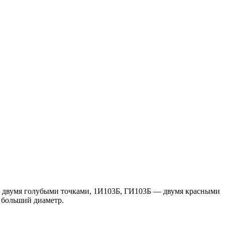
 двумя голубыми точками, 1И103Б, ГИ103Б — двумя красными
 больший диаметр.