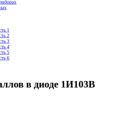
риборах
ных
х
ть 1
ть 2
ть 3
ть 4
ть 5
ть 6
ллов в диоде 1И103В