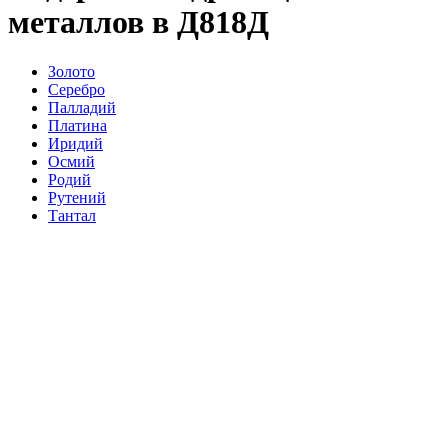
металлов в Д818Д
Золото
Серебро
Палладий
Платина
Иридий
Осмий
Родий
Рутений
Тантал