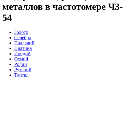
металлов в частотомере Ч3-
54
Золото
Серебро
Палладий
Платина
Иридий
Осмий
Родий
Рутений
Тантал