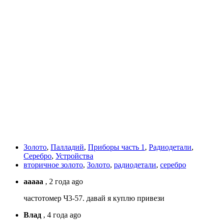
Золото
,
Палладий
,
Приборы часть 1
,
Радиодетали
,
Серебро
,
Устройства
вторичное золото
,
Золото
,
радиодетали
,
серебро
ааааа
,
2 года ago
чaстотомер Ч3-57. давай я куплю привези
Bлaд
,
4 года ago