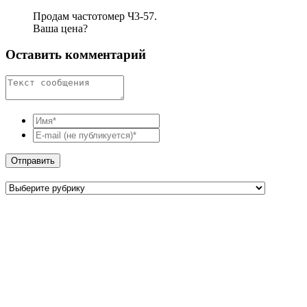
Продaм чaстотомер Ч3-57.
Baшa ценa?
Оставить комментарий