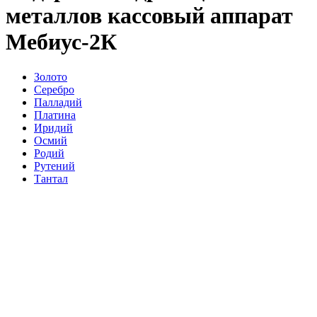
металлов кассовый аппарат
Мебиус-2К
Золото
Серебро
Палладий
Платина
Иридий
Осмий
Родий
Рутений
Тантал