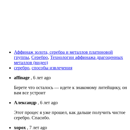
Аффинаж золота, серебра и металлов платиновой
группы
,
Серебро
,
Технологии аффинажа драгоценных
металлов (видео)
серебро
,
способы извлечения
affinage
,
6 лет ago
Берете что осталось — идете к знакомому литейщику, он
вам все устроит
Александр
,
6 лет ago
Этот процес я уже прошел, как дальше получить чистое
серебро. Спасибо.
xopox
,
7 лет ago