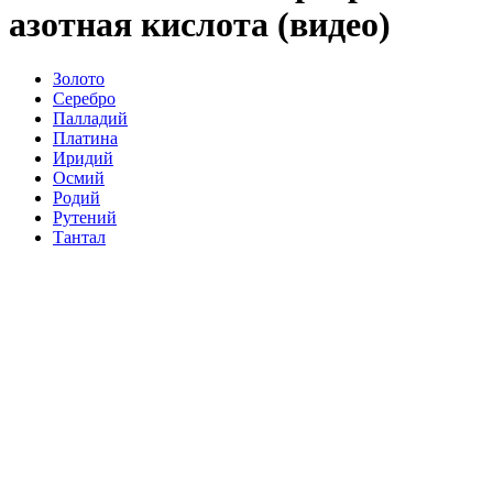
азотная кислота (видео)
Золото
Серебро
Палладий
Платина
Иридий
Осмий
Родий
Рутений
Тантал