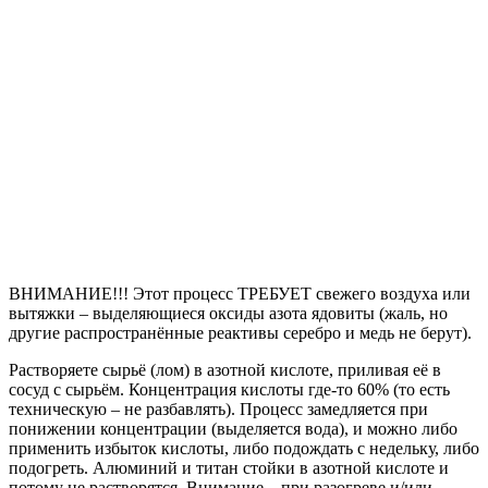
ВНИМАНИЕ!!! Этот процесс ТРЕБУЕТ свежего воздуха или
вытяжки – выделяющиеся оксиды азота ядовиты (жаль, но
другие распространённые реактивы серебро и медь не берут).
Растворяете сырьё (лом) в азотной кислоте, приливая её в
сосуд с сырьём. Концентрация кислоты где-то 60% (то есть
техническую – не разбавлять). Процесс замедляется при
понижении концентрации (выделяется вода), и можно либо
применить избыток кислоты, либо подождать с недельку, либо
подогреть. Алюминий и титан стойки в азотной кислоте и
потому не растворятся. Внимание – при разогреве и/или