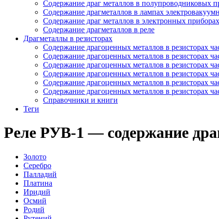
Содержание драг металлов в полупроводниковых п
Содержание драгметаллов в лампах электровакуум
Содержание драг металлов в электронных прибора
Содержание драгметаллов в реле
Драгметаллы в резисторах
Содержание драгоценных металлов в резисторах час
Содержание драгоценных металлов в резисторах час
Содержание драгоценных металлов в резисторах час
Содержание драгоценных металлов в резисторах час
Содержание драгоценных металлов в резисторах час
Содержание драгоценных металлов в резисторах час
Справочники и книги
Теги
Реле РУВ-1 — содержание др
Золото
Серебро
Палладий
Платина
Иридий
Осмий
Родий
Рутений