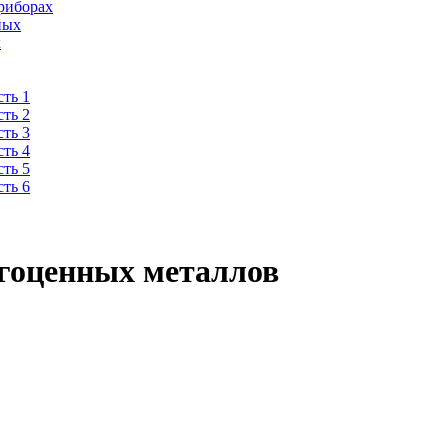
риборах
ных
х
ть 1
ть 2
ть 3
ть 4
ть 5
ть 6
агоценных металлов