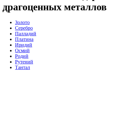
драгоценных металлов
Золото
Серебро
Палладий
Платина
Иридий
Осмий
Родий
Рутений
Тантал