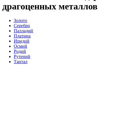
драгоценных металлов
Золото
Серебро
Палладий
Платина
Иридий
Осмий
Родий
Рутений
Тантал