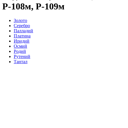
Р-108м, Р-109м
Золото
Серебро
Палладий
Платина
Иридий
Осмий
Родий
Рутений
Тантал