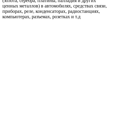
(золота, серебра, платины, палладия и других
ценных металлов) в автомобилях, средствах связи,
приборах, реле, конденсаторах, радиостанциях,
компьютерах, разъемах, розетках и т.д