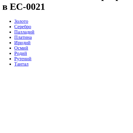
в ЕС-0021
Золото
Серебро
Палладий
Платина
Иридий
Осмий
Родий
Рутений
Тантал