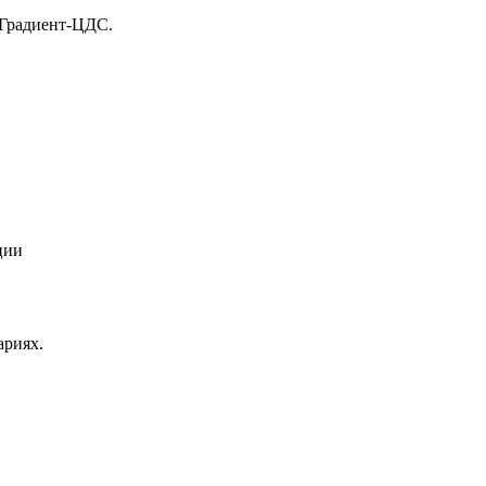
 Градиент-ЦДС.
ции
ариях.