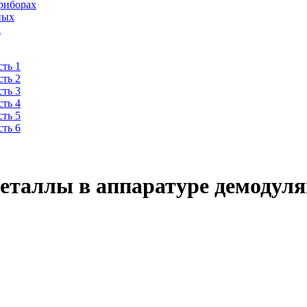
риборах
ных
х
ть 1
ть 2
ть 3
ть 4
ть 5
ть 6
еталлы в аппаратуре демодул