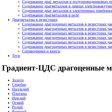
Содержание драг металлов в полупроводниковых п
Содержание драгметаллов в лампах электровакуум
Содержание драг металлов в электронных прибора
Содержание драгметаллов в реле
Драгметаллы в резисторах
Содержание драгоценных металлов в резисторах час
Содержание драгоценных металлов в резисторах час
Содержание драгоценных металлов в резисторах час
Содержание драгоценных металлов в резисторах час
Содержание драгоценных металлов в резисторах час
Содержание драгоценных металлов в резисторах час
Справочники и книги
Теги
Градиент-ЦДС драгоценные м
Золото
Серебро
Палладий
Платина
Иридий
Осмий
Родий
Рутений