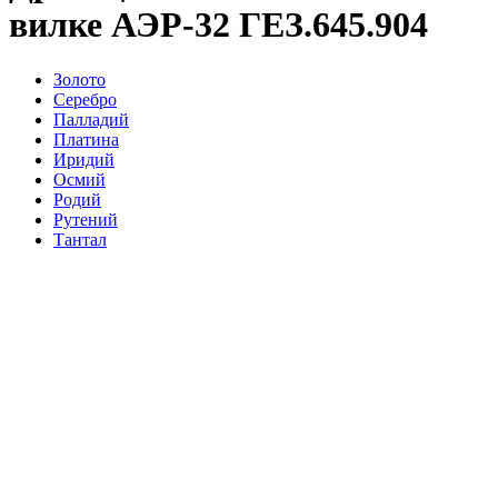
вилке АЭР-32 ГЕЗ.645.904
Золото
Серебро
Палладий
Платина
Иридий
Осмий
Родий
Рутений
Тантал