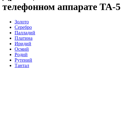
телефонном аппарате ТА-5
Золото
Серебро
Палладий
Платина
Иридий
Осмий
Родий
Рутений
Тантал