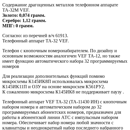
Содержание драгоценных металлов телефонном аппарате
ТА-32М VEF.
Золото: 0,074 грамм.
Серебро: 1,12 грамм.
МПГ: 0 грамм.
Согласно: из перечней в/ч 61913.
Телефонный аппарат ТА-32 VEF.
Телефон с кнопочным номеронабирателем. По дизайну и
основным возможностям аналогичен VEF TA-12, но также
имеет функцию автоматического набора 32 программируемых
номеров
Для реализации дополнительных функций помимо
микросхемы К145ИК8П использовалась микросхема
К145ИК11П и ОЗУ на основе микросхем К561РУ2.
К сожалению микросхема К145ИК8 не поддерживает паузу .
Телефонный аппарат VEF TA-32 (TA-11430 ИН) с кнопочным
набором номера и автоматическим набором до 32
программируемых абонентских номеров, предназначен для
работы в абонентской линии АТС с импульсным набором
номера. Обеспечивает набор номера любой значности с
клавиатуры и неоднократный набор последнего набранного