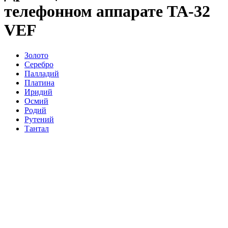
телефонном аппарате ТА-32
VEF
Золото
Серебро
Палладий
Платина
Иридий
Осмий
Родий
Рутений
Тантал